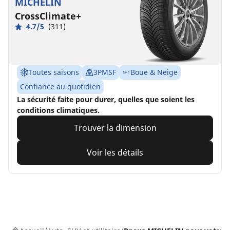
MICHELIN
CrossClimate+
4.7/5
(311)
Toutes saisons
3PMSF
Boue & Neige
Confiance au quotidien
La sécurité faite pour durer, quelles que soient les
conditions climatiques.
Trouver la dimension
Voir les détails