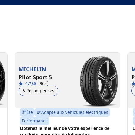
MICHELIN
M
Pilot Sport 5
P
4.7/5
(964)
5 Récompenses
Été
Adapté aux véhicules électriques
Performance
Obtenez le meilleur de votre expérience de
L
conduite, pour plus de kilomètres.