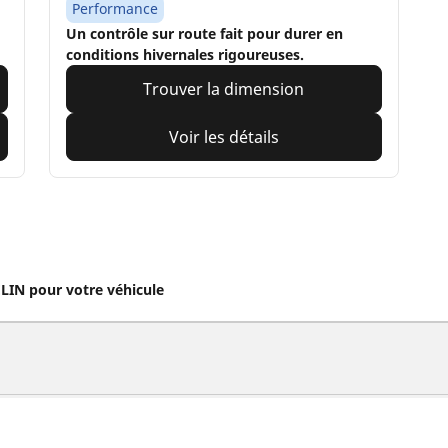
Performance
Un contrôle sur route fait pour durer en
conditions hivernales rigoureuses.
Trouver la dimension
Voir les détails
IN pour votre véhicule
eus moto et scooter
Pneus vélo
cherche par modèle ou dimension
Parcourir nos pneus vél