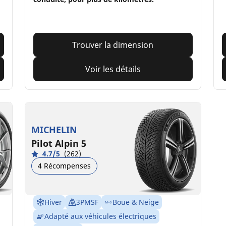
Trouver la dimension
Voir les détails
MICHELIN
Pilot Alpin 5
4.7/5
(262)
4 Récompenses
Hiver
3PMSF
Boue & Neige
Adapté aux véhicules électriques