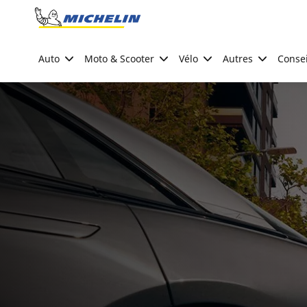
Go to page content
Go to page navigation
Auto
Moto & Scooter
Vélo
Autres
Consei