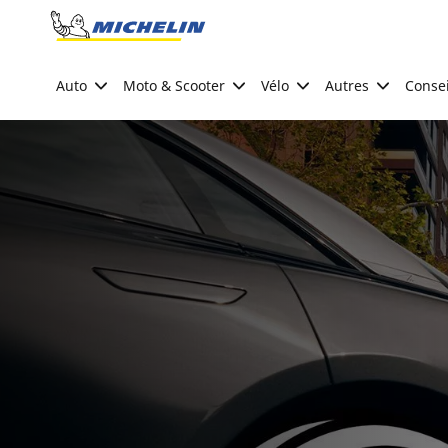
Go to page content
Go to page navigation
Auto
Moto & Scooter
Vélo
Autres
Consei