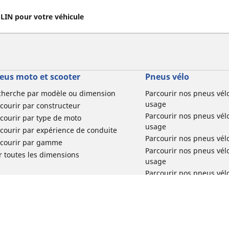
IN pour votre véhicule
eus moto et scooter
Pneus vélo
cherche par modèle ou dimension
Parcourir nos pneus vél
usage
courir par constructeur
Parcourir nos pneus vél
courir par type de moto
usage
courir par expérience de conduite
Parcourir nos pneus vél
rcourir par gamme
Parcourir nos pneus vél
r toutes les dimensions
usage
Parcourir nos pneus vélo 
tourisme par usage
Parcourir nos pneus vél
usage
Réclamation produit vél