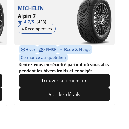
MICHELIN
Alpin 7
4.7/5
(458)
4 Récompenses
Hiver
3PMSF
Boue & Neige
Confiance au quotidien
Sentez-vous en sécurité partout où vous allez
pendant les hivers froids et enneigés
Trouver la dimension
Voir les détails