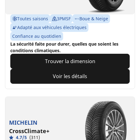
Toutes saisons
3PMSF
Boue & Neige
Adapté aux véhicules électriques
Confiance au quotidien
La sécurité faite pour durer, quelles que soient les
conditions climatiques.
Trouver la dimension
Voir les détails
MICHELIN
CrossClimate+
4.7/5
(311)