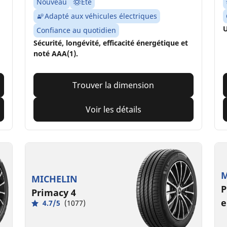
Nouveau
Été
Adapté aux véhicules électriques
U
Confiance au quotidien
Sécurité, longévité, efficacité énergétique et
noté AAA(1).
Trouver la dimension
Voir les détails
M
MICHELIN
P
Primacy 4
e
4.7/5
(1077)