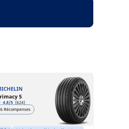
ICHELIN
rimacy 5
4.8/5
(624)
6 Récompenses