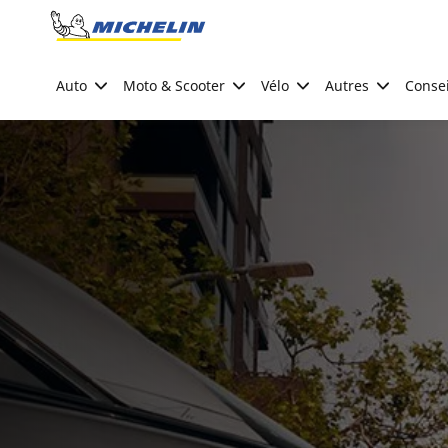
Go to page content
Go to page navigation
Auto
Moto & Scooter
Vélo
Autres
Consei