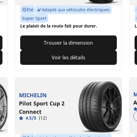
Été
Adapté aux véhicules électriques
Super Sport
Le plaisir de la route fait pour durer.
L
Trouver la dimension
Voir les détails
M
MICHELIN
A
Pilot Sport Cup 2
Connect
4.5/5
(12)