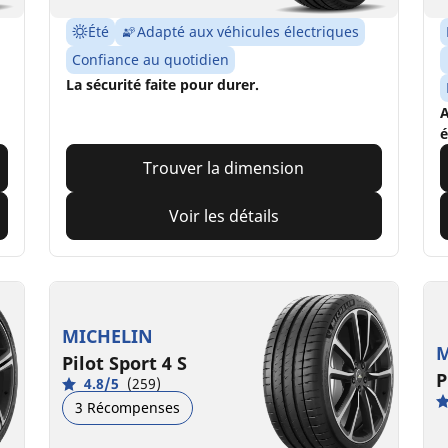
Été
Adapté aux véhicules électriques
Confiance au quotidien
La sécurité faite pour durer.
A
é
Trouver la dimension
Voir les détails
MICHELIN
M
Pilot Sport 4 S
P
4.8/5
(259)
3 Récompenses