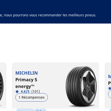
ule, nous pourrons vous recommander les meilleurs pneus.
MICHELIN
M
Primacy 5
P
energy™
4.6/5
(101)
1 Récompenses