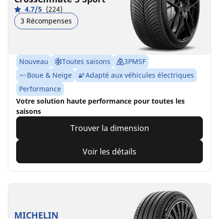
4.7/5
(224)
3 Récompenses
Nouveau
Toutes saisons
3PMSF
Boue & Neige
Adapté aux véhicules électriques
Performance
Votre solution haute performance pour toutes les
saisons
Trouver la dimension
Voir les détails
MICHELIN