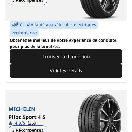
5 Récompenses
Été
Adapté aux véhicules électriques
Performance
Obtenez le meilleur de votre expérience de conduite,
pour plus de kilomètres.
Trouver la dimension
Voir les détails
MICHELIN
Pilot Sport 4 S
4.8/5
(259)
3 Récompenses