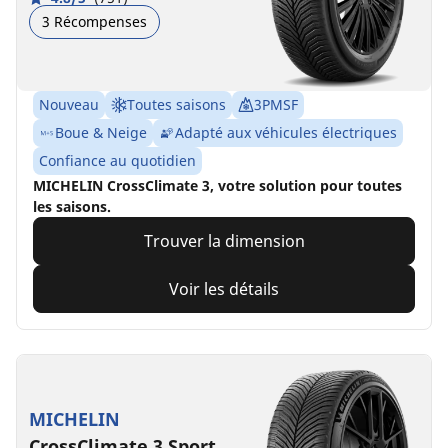
3 Récompenses
Nouveau
Toutes saisons
3PMSF
Boue & Neige
Adapté aux véhicules électriques
Confiance au quotidien
MICHELIN CrossClimate 3, votre solution pour toutes
les saisons.
Trouver la dimension
Voir les détails
MICHELIN
CrossClimate 3 Sport