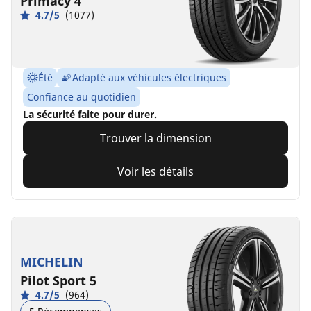
Primacy 4
4.7/5
(1077)
Été
Adapté aux véhicules électriques
Confiance au quotidien
La sécurité faite pour durer.
Trouver la dimension
Voir les détails
MICHELIN
Pilot Sport 5
4.7/5
(964)