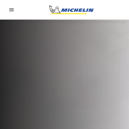
Go to page content
Go to page navigation