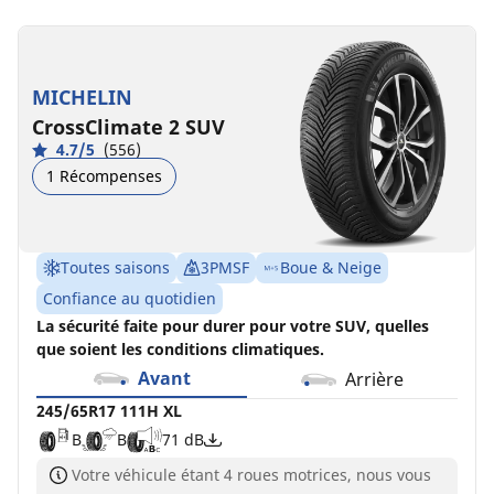
245/65R17
245/65R17
111H
111H
XL
XL
MICHELIN
MO-
B
B
71 dB
CrossClimate 2 SUV
V
4.7/5
(556)
B
A
70 dB
1 Récompenses
Toutes saisons
3PMSF
Boue & Neige
Confiance au quotidien
La sécurité faite pour durer pour votre SUV, quelles
que soient les conditions climatiques.
Avant
Arrière
245/65R17 111H XL
B
B
71 dB
Votre véhicule étant 4 roues motrices, nous vous