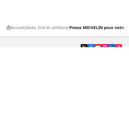
Accueil
Auto, SUV et utilitaire
Pneus MICHELIN pour votre v
Pneus auto, SUV et utilitaire
Pneus moto et scooter