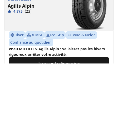
Agilis Alpin
4.7/5
(23)
Hiver
3PMSF
Ice Grip
Boue & Neige
Confiance au quotidien
Pneu MICHELIN Agilis Alpin :Ne laissez pas les hivers
rigoureux arrêter votre activité.
Trouver la dimension
Voir les détails
Accueil
Auto, SUV et utilitaire
Pneus MICHELIN pour votre v