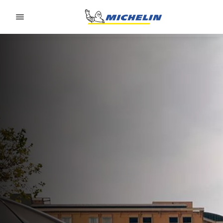
Go to page content
Go to page navigation