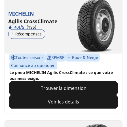
MICHELIN
Agilis CrossClimate
4.4/5
(196)
1 Récompenses
Toutes saisons
3PMSF
Boue & Neige
Confiance au quotidien
Le pneu MICHELIN Agilis CrossClimate : ce que votre
business exige.
Trouver la dimension
Voir les détails