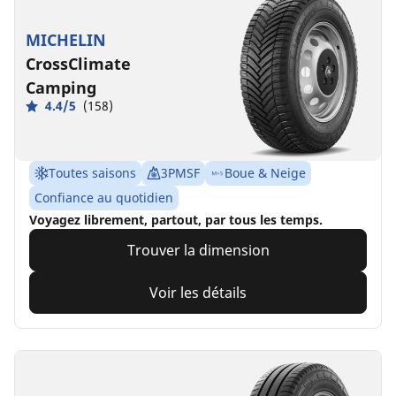
MICHELIN
CrossClimate
Camping
4.4/5
(158)
Toutes saisons
3PMSF
Boue & Neige
Confiance au quotidien
Voyagez librement, partout, par tous les temps.
Trouver la dimension
Voir les détails