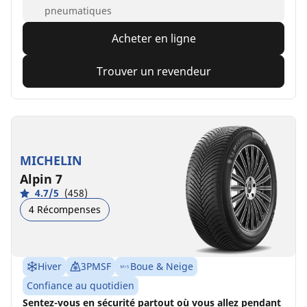
pneumatiques
Acheter en ligne
Trouver un revendeur
MICHELIN
Alpin 7
4.7/5
(458)
4 Récompenses
Hiver
3PMSF
Boue & Neige
Confiance au quotidien
Sentez-vous en sécurité partout où vous allez pendant