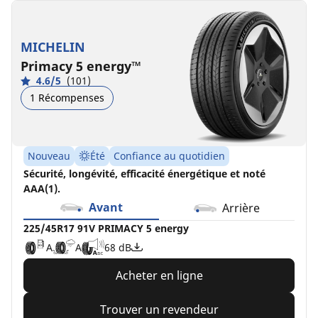
225/45R17
225/45R17
225/45R17
225/45ZR17
225/45R17
225/45R17
91V
91W
91Y
(94Y)
91H
94Y
PRIMACY
XL
XL
C
C
C
B
A
B
72 dB
70 dB
71 dB
MICHELIN
5
*
C
A
72 dB
Primacy 5 energy™
energy
A
A
68 dB
4.6/5
(101)
A
A
68 dB
1 Récompenses
Nouveau
Été
Confiance au quotidien
Sécurité, longévité, efficacité énergétique et noté
AAA(1).
Avant
Arrière
225/45R17 91V PRIMACY 5 energy
A
A
68 dB
Acheter en ligne
Trouver un revendeur