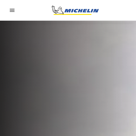
Go to page content
Go to page navigation