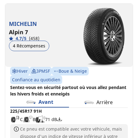
MICHELIN
Alpin 7
4.7/5
(458)
4 Récompenses
Hiver
3PMSF
Boue & Neige
Confiance au quotidien
Sentez-vous en sécurité partout où vous allez pendant
les hivers froids et enneigés
Avant
Arrière
225/45R17 91H
C
B
71 dB
Ce pneu est compatible avec votre véhicule, mais
dispose d'un indice de vitesse inférieur à votre