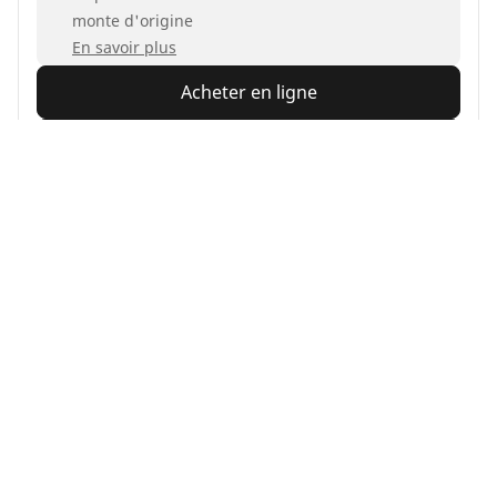
monte d'origine
En savoir plus
Acheter en ligne
Trouver un revendeur
MICHELIN
Primacy 4
4.7/5
(1077)
Été
Confiance au quotidien
La sécurité faite pour durer.