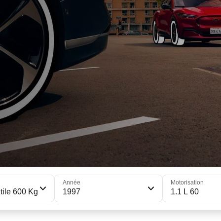
Année
Motorisation
tile 600 Kg
1997
1.1 L 60