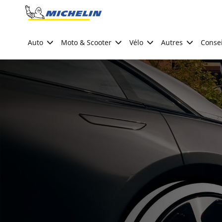
Go to page content
Go to page navigation
Auto
Moto & Scooter
Vélo
Autres
Consei