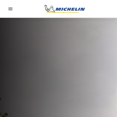
Go to page content
Go to page navigation