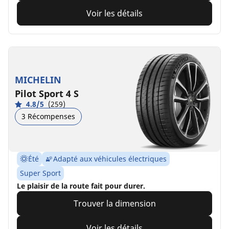
Voir les détails
MICHELIN
Pilot Sport 4 S
4.8/5
(259)
3 Récompenses
Été
Adapté aux véhicules électriques
Super Sport
Le plaisir de la route fait pour durer.
Trouver la dimension
Voir les détails