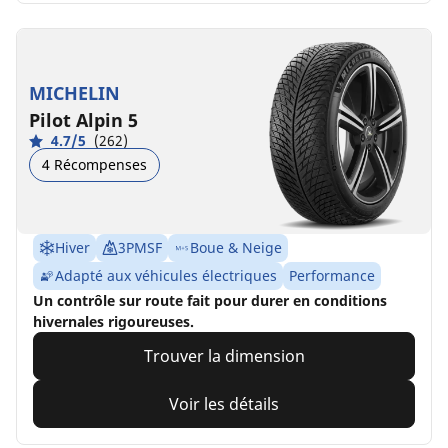
MICHELIN
Pilot Alpin 5
4.7/5
(262)
4 Récompenses
Hiver
3PMSF
Boue & Neige
Adapté aux véhicules électriques
Performance
Un contrôle sur route fait pour durer en conditions
hivernales rigoureuses.
Trouver la dimension
Voir les détails