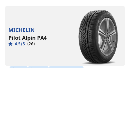
MICHELIN
Pilot Alpin PA4
4.5/5
(26)
Hiver
3PMSF
Boue & Neige
Adapté aux véhicules électriques
Performance
Plus de contrôle, quelles que soient les conditions
hivernales.
Trouver la dimension
Voir les détails