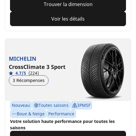
Trouver la dimension
Voir les détails
MICHELIN
CrossClimate 3 Sport
4.7/5
(224)
3 Récompenses
Nouveau
Toutes saisons
3PMSF
Boue & Neige
Performance
Votre solution haute performance pour toutes les
saisons