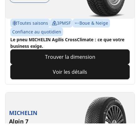
Toutes saisons
3PMSF
Boue & Neige
Confiance au quotidien
Le pneu MICHELIN Agilis CrossClimate : ce que votre
business exige.
Trouver la dimension
Voir les détails
MICHELIN
Alpin 7
4.7/5
(458)
4 Récompenses