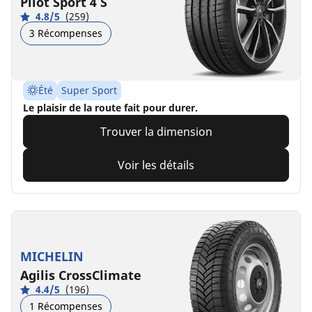
Pilot Sport 4 S
4.8/5
(259)
3 Récompenses
Été
Super Sport
Le plaisir de la route fait pour durer.
Trouver la dimension
Voir les détails
MICHELIN
Agilis CrossClimate
4.4/5
(196)
1 Récompenses