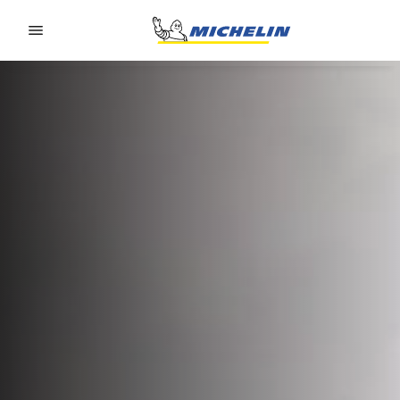
Go to page content
Go to page navigation