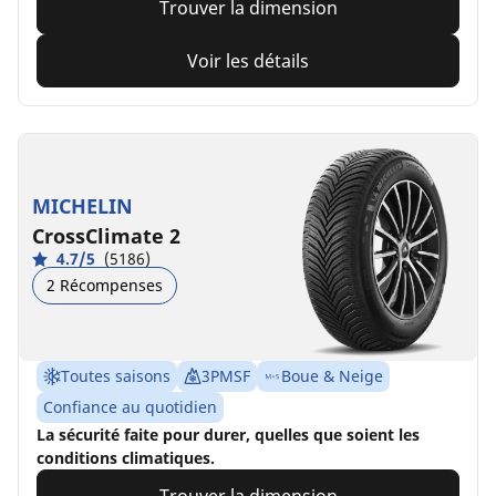
Trouver la dimension
Voir les détails
MICHELIN
CrossClimate 2
4.7/5
(5186)
2 Récompenses
Toutes saisons
3PMSF
Boue & Neige
Confiance au quotidien
La sécurité faite pour durer, quelles que soient les
conditions climatiques.