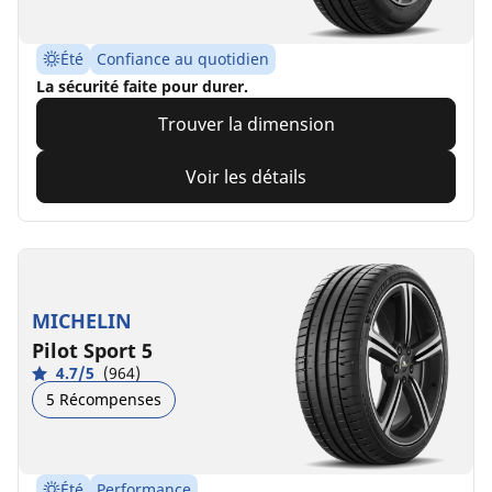
Été
Confiance au quotidien
La sécurité faite pour durer.
Trouver la dimension
Voir les détails
MICHELIN
Pilot Sport 5
4.7/5
(964)
5 Récompenses
Été
Performance