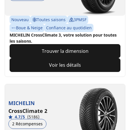
Nouveau
Toutes saisons
3PMSF
Boue & Neige
Confiance au quotidien
MICHELIN CrossClimate 3, votre solution pour toutes
les saisons.
Trouver la dimension
Voir les détails
MICHELIN
CrossClimate 2
4.7/5
(5186)
2 Récompenses