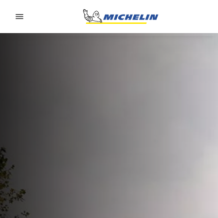
Go to page content
Go to page navigation