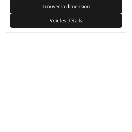
Trouver la dimension
Voir les détails
MICHELIN
Alpin A4
4.7/5
(30)
Hiver
3PMSF
Boue & Neige
Confiance au quotidien
Sécurité et mobilité en conditions hivernales difficiles.
Trouver la dimension