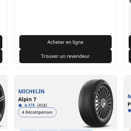
Acheter en ligne
Trouver un revendeur
MICHELIN
M
Alpin 7
P
4.7/5
(458)
4 Récompenses