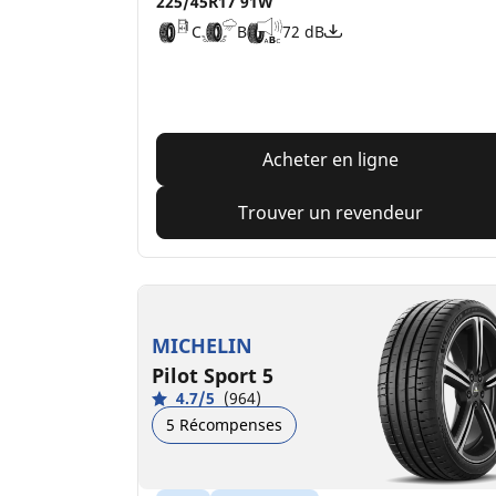
225/45R17 91W
C
B
72 dB
Acheter en ligne
Trouver un revendeur
MICHELIN
Pilot Sport 5
4.7/5
(964)
5 Récompenses