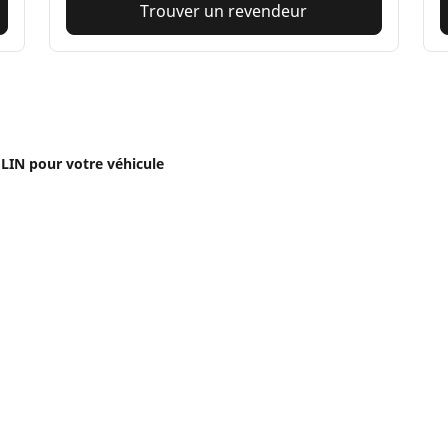
Trouver un revendeur
IN pour votre véhicule
eus moto et scooter
Pneus vélo
Votre configuration
cherche par modèle ou dimension
Parcourir nos pneus vél
usage
courir par constructeur
Parcourir nos pneus vél
courir par type de moto
usage
courir par expérience de conduite
Parcourir nos pneus vél
rcourir par gamme
Parcourir nos pneus vél
r toutes les dimensions
usage