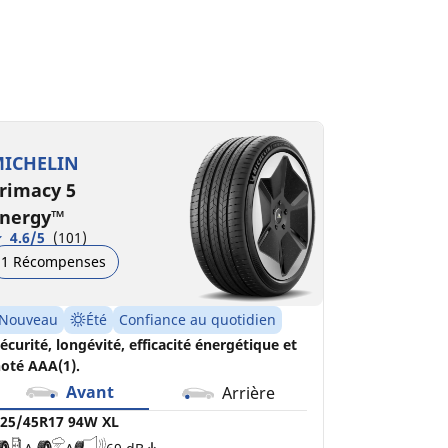
25/45R17 94W XL
25/45R17 94Y XL *
A
A
A
A
69 dB
68 dB
ICHELIN
rimacy 5
nergy™
4.6/5
(101)
1 Récompenses
Nouveau
Été
Confiance au quotidien
écurité, longévité, efficacité énergétique et
oté AAA(1).
Avant
Arrière
25/45R17 94W XL