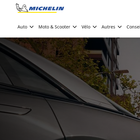
Go to page content
Go to page navigation
Auto
Moto & Scooter
Vélo
Autres
Consei