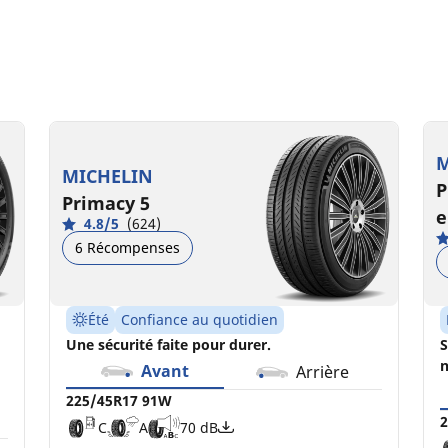
225/45R17 91W
225/45R17 91H
2
2
C
C
A
B
70 dB
71 dB
M
MICHELIN
P
Primacy 5
e
4.8/5
(624)
6 Récompenses
Été
Confiance au quotidien
Une sécurité faite pour durer.
S
n
Avant
Arrière
225/45R17 91W
2
C
A
70 dB