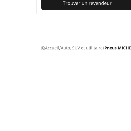
Trouver un revendeur
Accueil
Auto, SUV et utilitaire
Pneus MICHEL
Pneus auto, SUV et utilitaire
Pn
Recherche par modèle ou dimension
Re
Parcourir par constructeur
Par
Parcourir par type de véhicule
Par
Parcourir par saison
Par
Parcourir par famille de produits
Pa
Voir toutes les dimensions
Voi