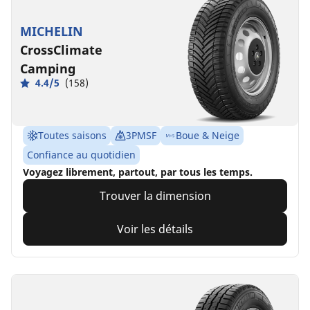
MICHELIN
CrossClimate
Camping
4.4/5
(158)
Toutes saisons
3PMSF
Boue & Neige
Confiance au quotidien
Voyagez librement, partout, par tous les temps.
Trouver la dimension
Voir les détails