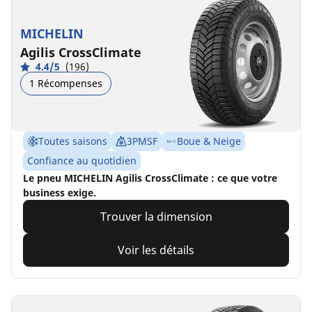
MICHELIN
Agilis CrossClimate
4.4/5
(196)
1 Récompenses
Toutes saisons
3PMSF
Boue & Neige
Confiance au quotidien
Le pneu MICHELIN Agilis CrossClimate : ce que votre
business exige.
Trouver la dimension
Voir les détails