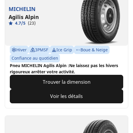
MICHELIN
Agilis Alpin
4.7/5
(23)
Hiver
3PMSF
Ice Grip
Boue & Neige
Confiance au quotidien
Pneu MICHELIN Agilis Alpin :Ne laissez pas les hivers
rigoureux arrêter votre activité.
Trouver la dimension
Voir les détails