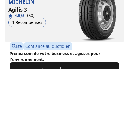
MICHELIN
Agilis 3
4.5/5
(50)
1 Récompenses
Été
Confiance au quotidien
Prenez soin de votre business et agissez pour
l'environnement.
Trouver la dimension
Voir les détails
Accueil
Auto, SUV et utilitaire
Pneus MICHELIN pour votre v