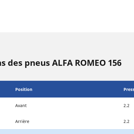
ns des pneus ALFA ROMEO 156
Position
Pres
Avant
2.2
Arrière
2.2