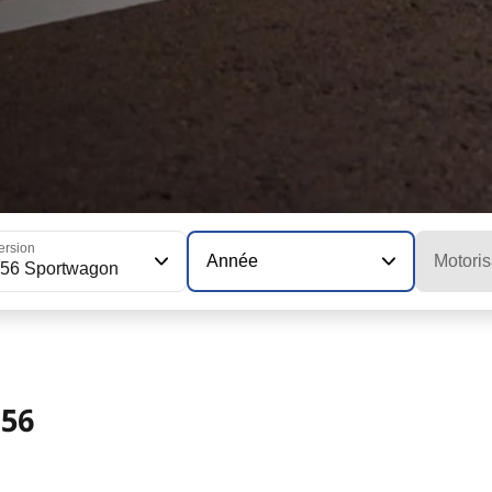
ersion
Année
Motoris
56 Sportwagon
56