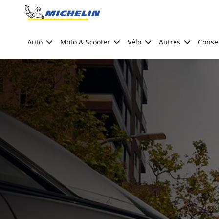
Go to page content
Go to page navigation
Auto
Moto & Scooter
Vélo
Autres
Consei