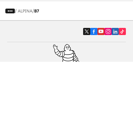
/
ALPINA
B7
Pneus auto, SUV et utilitaire
Pneus moto et scooter
Pneus vélo