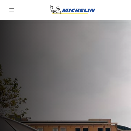
Go to page content
Go to page navigation