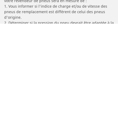
votre revendeur de pneus sera en mesure de :
1. Vous informer si l'indice de charge et/ou de vitesse des
pneus de remplacement est différent de celui des pneus
d'origine.
2. Déterminer si la pression du pneu devrait être adaptée à la
dimension alternative proposée
/
A6
A6 Avant
2025
45 TFSI 245