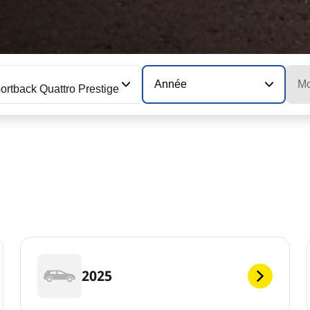
Année
Mo
ortback Quattro Prestige
2025