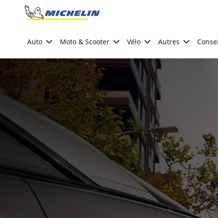
Go to page content
Go to page navigation
Auto
Moto & Scooter
Vélo
Autres
Consei