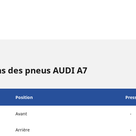
ns des pneus AUDI A7
Position
Pres
Avant
-
Arrière
-