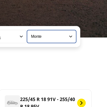
n
Monte
4
225/45 R 18 91V - 255/40
R 18 95V