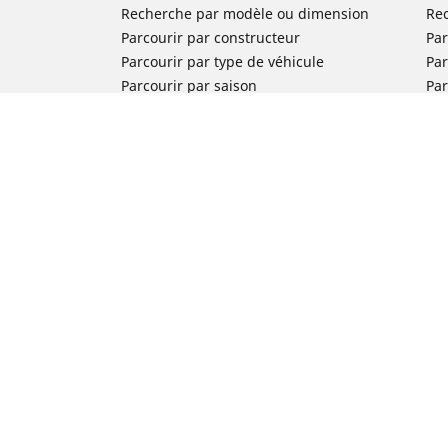
Recherche par modèle ou dimension
Re
Parcourir par constructeur
Par
Parcourir par type de véhicule
Par
Parcourir par saison
Par
Parcourir par famille de produits
Pa
Voir toutes les dimensions
Voi
Pneus voiture de collection
Pneus compétition / Motorsport
Nos experts à votre service
FAQ auto
FAQ moto
Nous contacter
Newsletter
Promotions
Michelin en France