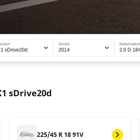
ersion
Année
Motorisatio
1 sDrive20d
2014
2.0 D 18
1 sDrive20d
225/45 R 18 91V