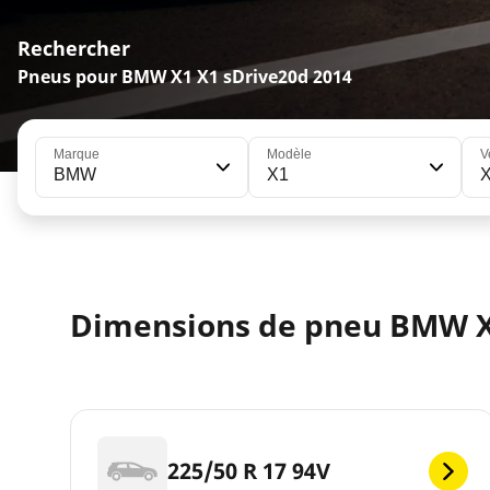
Rechercher
Pneus pour BMW X1 X1 sDrive20d 2014
Marque
Modèle
V
BMW
X1
X
Dimensions de pneu BMW X
225/50 R 17 94V