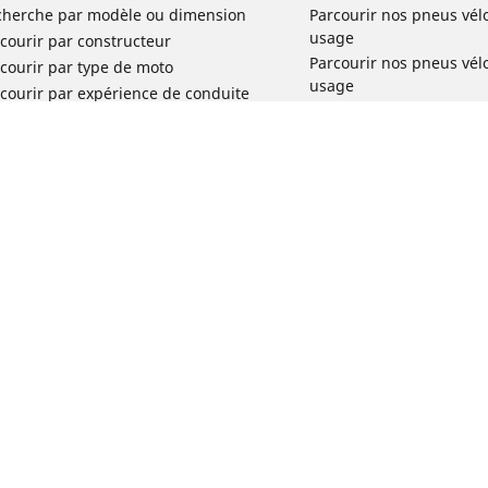
cherche par modèle ou dimension
Parcourir nos pneus vél
usage
courir par constructeur
Parcourir nos pneus vél
courir par type de moto
usage
courir par expérience de conduite
Parcourir nos pneus vél
rcourir par gamme
Parcourir nos pneus vél
r toutes les dimensions
usage
Parcourir nos pneus vélo 
tourisme par usage
Parcourir nos pneus vél
Votre configuration
usage
Réclamation produit vél