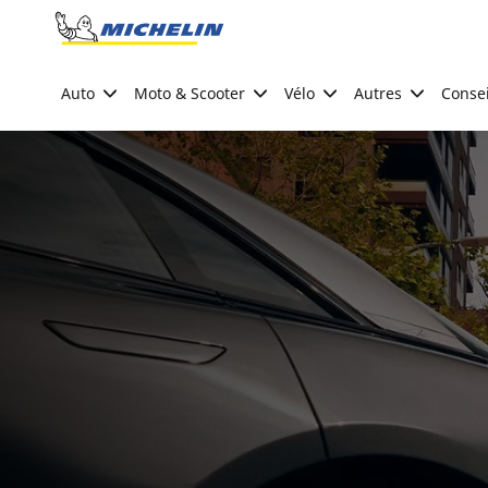
Go to page content
Go to page navigation
Auto
Moto & Scooter
Vélo
Autres
Consei