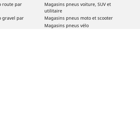
o route par
Magasins pneus voiture, SUV et
utilitaire
o gravel par
Magasins pneus moto et scooter
Magasins pneus vélo
o VTT par usage
Magasins pneus voiture de collection
o e-bike par
Magasins pneus compétition
Michelin et ses réseaux de distribution
ville et
o enfant par
o