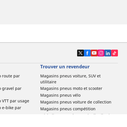
Trouver un revendeur
o route par
Magasins pneus voiture, SUV et
utilitaire
o gravel par
Magasins pneus moto et scooter
Magasins pneus vélo
o VTT par usage
Magasins pneus voiture de collection
o e-bike par
Magasins pneus compétition
Michelin et ses réseaux de distribution
ville et