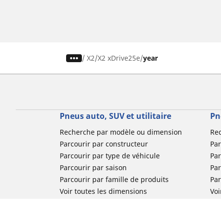
/
X2
X2 xDrive25e
year
Pneus auto, SUV et utilitaire
Pn
Recherche par modèle ou dimension
Re
Parcourir par constructeur
Par
Parcourir par type de véhicule
Par
Parcourir par saison
Par
Parcourir par famille de produits
Pa
Voir toutes les dimensions
Voi
Pneus voiture de collection
Pneus compétition / Motorsport