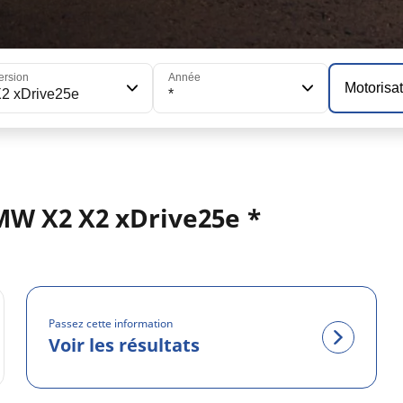
ersion
Année
Motorisa
2 xDrive25e
*
MW X2 X2 xDrive25e *
Passez cette information
Voir les résultats