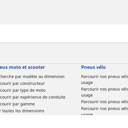
eus moto et scooter
Pneus vélo
cherche par modèle ou dimension
Parcourir nos pneus vél
usage
courir par constructeur
Parcourir nos pneus vél
courir par type de moto
usage
courir par expérience de conduite
Parcourir nos pneus vél
rcourir par gamme
Parcourir nos pneus vél
r toutes les dimensions
usage
Parcourir nos pneus vélo 
tourisme par usage