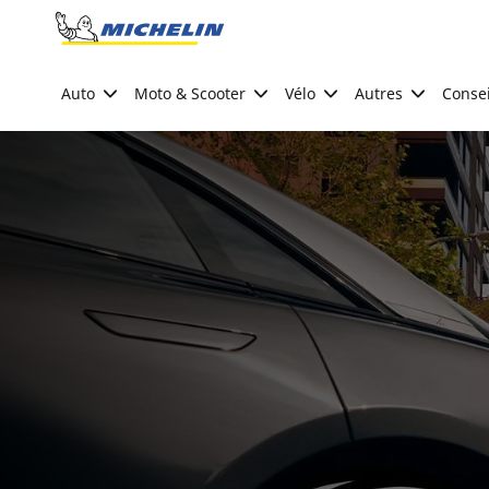
Go to page content
Go to page navigation
Auto
Moto & Scooter
Vélo
Autres
Consei