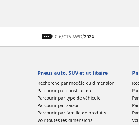
/
Ct6
CT6 AWD
2024
Pneus auto, SUV et utilitaire
Pn
Recherche par modèle ou dimension
Re
Parcourir par constructeur
Par
Parcourir par type de véhicule
Par
Parcourir par saison
Par
Parcourir par famille de produits
Pa
Voir toutes les dimensions
Voi
Pneus voiture de collection
Pneus compétition / Motorsport