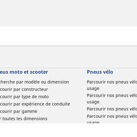
eus moto et scooter
Pneus vélo
cherche par modèle ou dimension
Parcourir nos pneus vél
usage
courir par constructeur
Parcourir nos pneus vél
courir par type de moto
usage
courir par expérience de conduite
Parcourir nos pneus vél
rcourir par gamme
Parcourir nos pneus vél
r toutes les dimensions
usage
Parcourir nos pneus vélo 
tourisme par usage