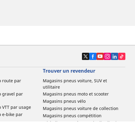
Trouver un revendeur
o route par
Magasins pneus voiture, SUV et
utilitaire
o gravel par
Magasins pneus moto et scooter
Magasins pneus vélo
o VTT par usage
Magasins pneus voiture de collection
o e-bike par
Magasins pneus compétition
Michelin et ses réseaux de distribution
ville et