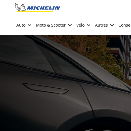
Go to page content
Go to page navigation
Auto
Moto & Scooter
Vélo
Autres
Consei