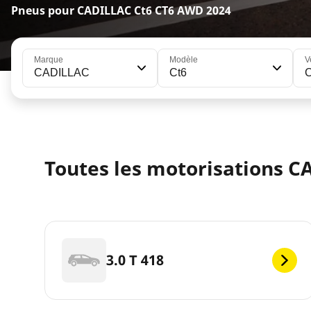
Pneus pour CADILLAC Ct6 CT6 AWD 2024
Marque
Modèle
V
CADILLAC
Ct6
Toutes les motorisations C
3.0 T 418