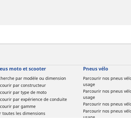
eus moto et scooter
Pneus vélo
cherche par modèle ou dimension
Parcourir nos pneus vél
usage
courir par constructeur
Parcourir nos pneus vél
courir par type de moto
usage
courir par expérience de conduite
Parcourir nos pneus vél
rcourir par gamme
Parcourir nos pneus vél
r toutes les dimensions
usage
Parcourir nos pneus vélo 
tourisme par usage