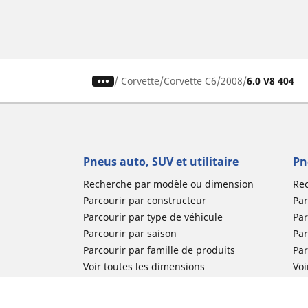
/
Corvette
Corvette C6
2008
6.0 V8 404
Pneus auto, SUV et utilitaire
Pn
Recherche par modèle ou dimension
Re
Parcourir par constructeur
Par
Parcourir par type de véhicule
Par
Parcourir par saison
Par
Parcourir par famille de produits
Pa
Voir toutes les dimensions
Voi
Pneus voiture de collection
Pneus compétition / Motorsport