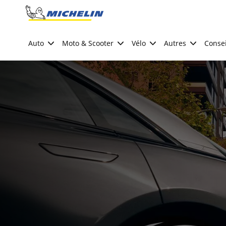
Go to page content
Go to page navigation
Auto
Moto & Scooter
Vélo
Autres
Consei