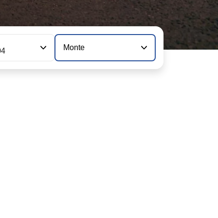
n
Monte
04