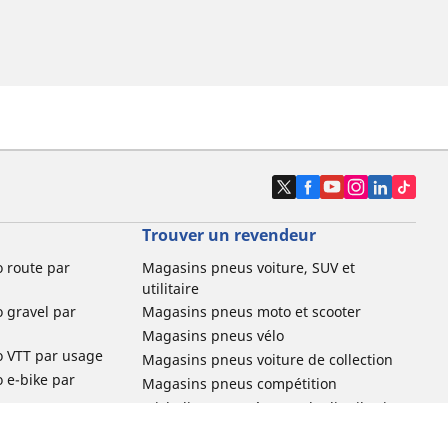
Trouver un revendeur
o route par
Magasins pneus voiture, SUV et
utilitaire
o gravel par
Magasins pneus moto et scooter
Magasins pneus vélo
o VTT par usage
Magasins pneus voiture de collection
o e-bike par
Magasins pneus compétition
Michelin et ses réseaux de distribution
ville et