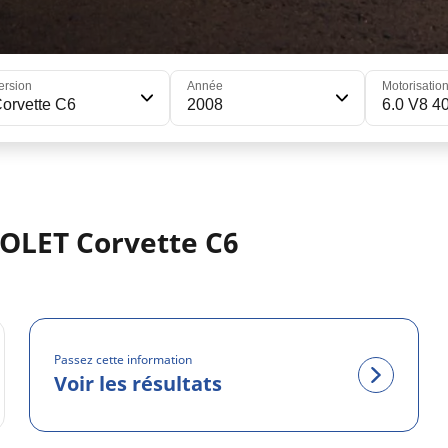
ersion
Année
Motorisatio
orvette C6
2008
6.0 V8 4
OLET Corvette C6
Passez cette information
Voir les résultats