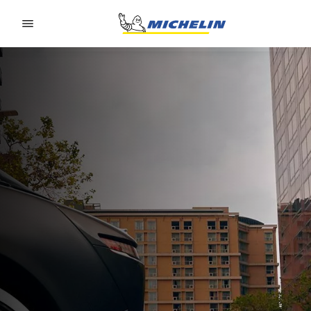
Go to page content
Go to page navigation