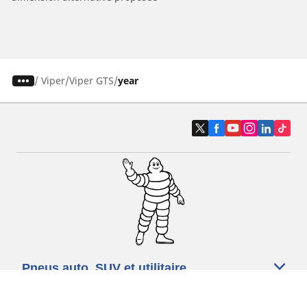
/
Viper
Viper GTS
year
Pneus auto, SUV et utilitaire
Pneus moto et scooter