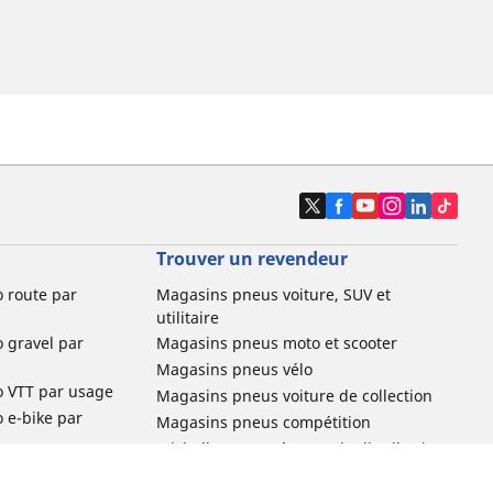
Trouver un revendeur
o route par
Magasins pneus voiture, SUV et
utilitaire
o gravel par
Magasins pneus moto et scooter
Magasins pneus vélo
o VTT par usage
Magasins pneus voiture de collection
o e-bike par
Magasins pneus compétition
Michelin et ses réseaux de distribution
ville et