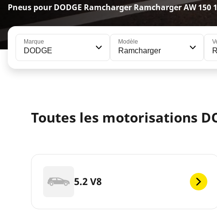
Pneus pour DODGE Ramcharger Ramcharger AW 150 
Marque
Modèle
V
DODGE
Ramcharger
R
Toutes les motorisations 
5.2 V8