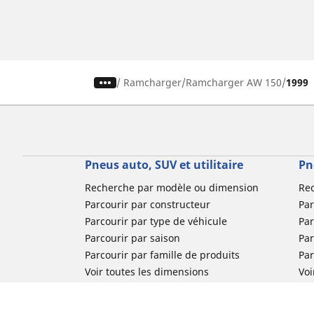
/
Ramcharger
Ramcharger AW 150
1999
Pneus auto, SUV et utilitaire
Pn
Recherche par modèle ou dimension
Re
Parcourir par constructeur
Par
Parcourir par type de véhicule
Par
Parcourir par saison
Par
Parcourir par famille de produits
Pa
Voir toutes les dimensions
Voi
Pneus voiture de collection
Pneus compétition / Motorsport