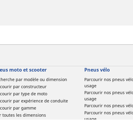
eus moto et scooter
Pneus vélo
cherche par modèle ou dimension
Parcourir nos pneus vél
usage
courir par constructeur
Parcourir nos pneus vél
courir par type de moto
usage
courir par expérience de conduite
Parcourir nos pneus vél
rcourir par gamme
Parcourir nos pneus vél
r toutes les dimensions
usage
Parcourir nos pneus vélo 
tourisme par usage