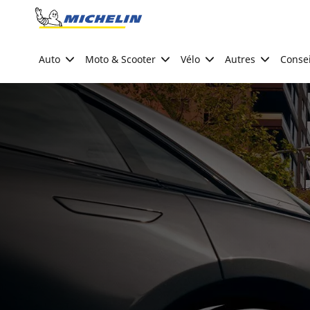
Go to page content
Go to page navigation
Auto
Moto & Scooter
Vélo
Autres
Consei