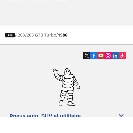
/
208
208 GTB Turbo
1986
Pneus auto, SUV et utilitaire
Pneus moto et scooter