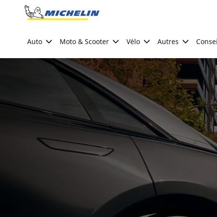
Go to page content
Go to page navigation
Auto
Moto & Scooter
Vélo
Autres
Consei