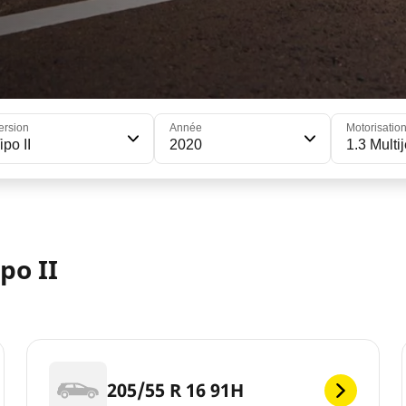
ersion
Année
Motorisatio
ipo II
2020
1.3 Multij
po II
205/55 R 16 91H