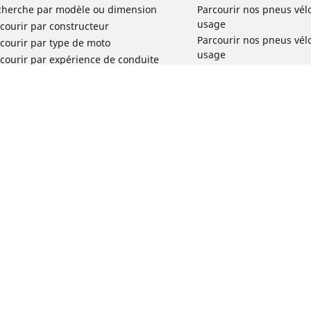
cherche par modèle ou dimension
Parcourir nos pneus vél
usage
courir par constructeur
Parcourir nos pneus vél
courir par type de moto
usage
courir par expérience de conduite
Parcourir nos pneus vél
rcourir par gamme
Parcourir nos pneus vél
r toutes les dimensions
usage
Parcourir nos pneus vélo 
tourisme par usage
Parcourir nos pneus vél
Votre configuration
usage
Réclamation produit vél