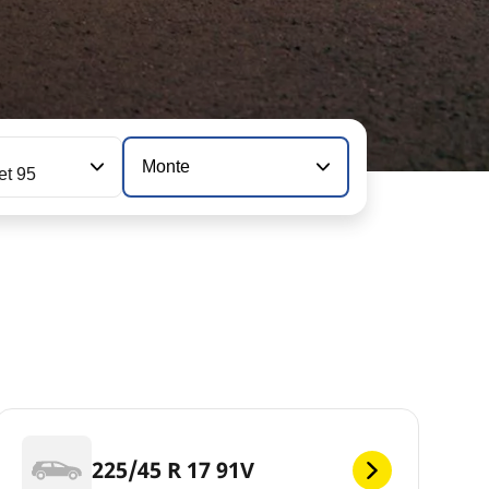
n
Monte
et 95
225/45 R 17 91V