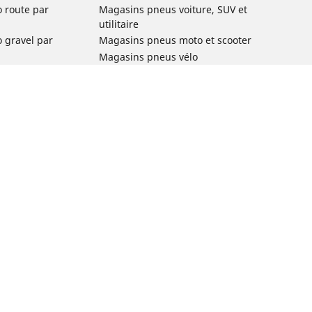
o route par
Magasins pneus voiture, SUV et
utilitaire
o gravel par
Magasins pneus moto et scooter
Magasins pneus vélo
o VTT par usage
Magasins pneus voiture de collection
o e-bike par
Magasins pneus compétition
Michelin et ses réseaux de distribution
ville et
o enfant par
o