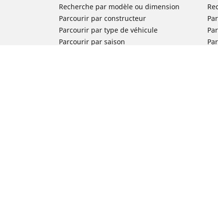
Recherche par modèle ou dimension
Re
Parcourir par constructeur
Par
Parcourir par type de véhicule
Par
Parcourir par saison
Par
Parcourir par famille de produits
Pa
Voir toutes les dimensions
Voi
Pneus voiture de collection
Pneus compétition / Motorsport
Nos experts à votre service
FAQ auto
FAQ moto
Nous contacter
Newsletter
Promotions
Michelin en France