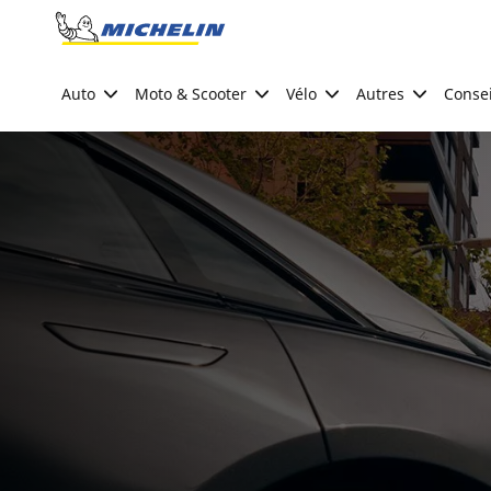
Go to page content
Go to page navigation
Auto
Moto & Scooter
Vélo
Autres
Consei