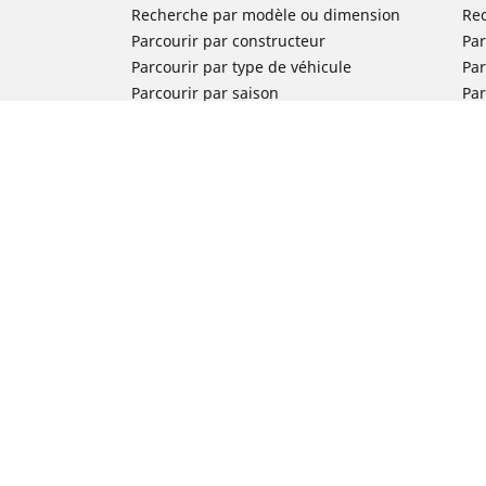
Recherche par modèle ou dimension
Re
Parcourir par constructeur
Par
Parcourir par type de véhicule
Par
Parcourir par saison
Par
Parcourir par famille de produits
Pa
Voir toutes les dimensions
Voi
Pneus voiture de collection
Pneus compétition / Motorsport
Nos experts à votre service
FAQ auto
FAQ moto
Nous contacter
Newsletter
Promotions
Michelin en France