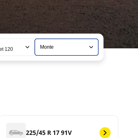
n
Monte
jet 120
225/45 R 17 91V