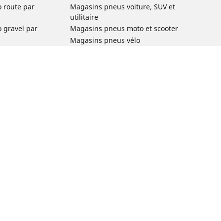
o route par
Magasins pneus voiture, SUV et
utilitaire
o gravel par
Magasins pneus moto et scooter
Magasins pneus vélo
o VTT par usage
Magasins pneus voiture de collection
o e-bike par
Magasins pneus compétition
Michelin et ses réseaux de distribution
ville et
o enfant par
o