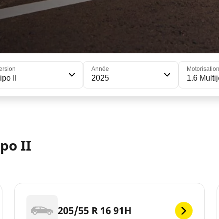
ersion
Année
Motorisatio
ipo II
2025
1.6 Multi
po II
205/55 R 16 91H