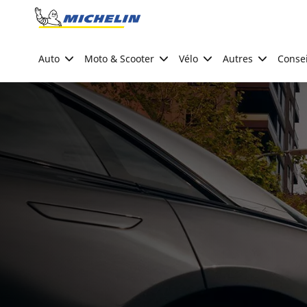
Go to page content
Go to page navigation
Auto
Moto & Scooter
Vélo
Autres
Consei