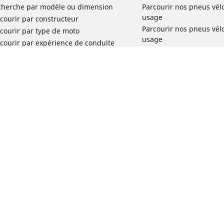
cherche par modèle ou dimension
Parcourir nos pneus vél
usage
courir par constructeur
Parcourir nos pneus vél
courir par type de moto
usage
courir par expérience de conduite
Parcourir nos pneus vél
rcourir par gamme
Parcourir nos pneus vél
r toutes les dimensions
usage
Parcourir nos pneus vélo 
tourisme par usage
Parcourir nos pneus vél
Votre configuration
usage
Réclamation produit vél