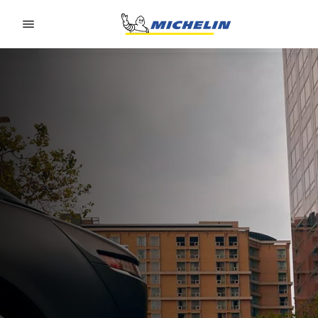
Go to page content
Go to page navigation