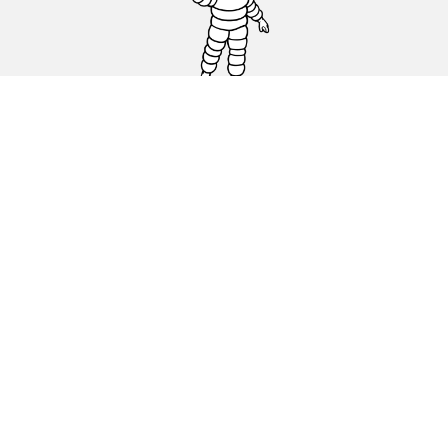
Pneus auto, SUV et utilitaire
Pneus moto et scooter
Pneus vélo
Trouver un revendeur
Nos experts à votre service
Cookies