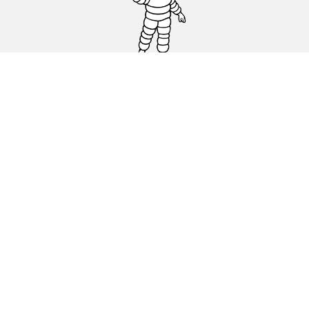
Pneus auto, SUV et utilitaire
Pneus moto et scooter
Pneus vélo
Trouver un revendeur
Nos experts à votre service
Cookies