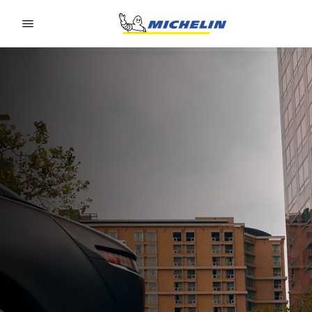
Go to page content
Go to page navigation