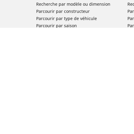
Recherche par modèle ou dimension
Re
Parcourir par constructeur
Par
Parcourir par type de véhicule
Par
Parcourir par saison
Par
Parcourir par famille de produits
Pa
Voir toutes les dimensions
Voi
Pneus voiture de collection
Pneus compétition / Motorsport
Nos experts à votre service
FAQ auto
FAQ moto
Nous contacter
Newsletter
Promotions
Michelin en France