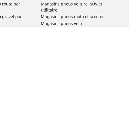
o route par
Magasins pneus voiture, SUV et
utilitaire
o gravel par
Magasins pneus moto et scooter
Magasins pneus vélo
o VTT par usage
Magasins pneus voiture de collection
o e-bike par
Magasins pneus compétition
Michelin et ses réseaux de distribution
ville et
o enfant par
o