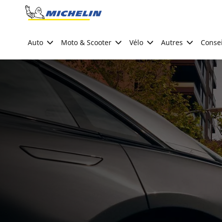
Go to page content
Go to page navigation
Auto
Moto & Scooter
Vélo
Autres
Consei