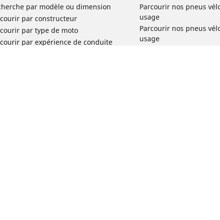
cherche par modèle ou dimension
Parcourir nos pneus vél
usage
courir par constructeur
Parcourir nos pneus vél
courir par type de moto
usage
courir par expérience de conduite
Parcourir nos pneus vél
rcourir par gamme
Parcourir nos pneus vél
r toutes les dimensions
usage
Parcourir nos pneus vélo 
tourisme par usage
Parcourir nos pneus vél
Votre configuration
usage
Réclamation produit vél