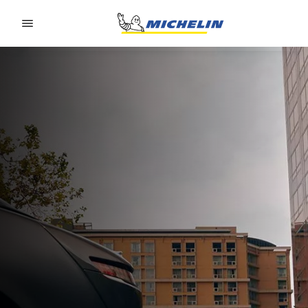
Go to page content
Go to page navigation