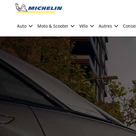
Go to page content
Go to page navigation
Auto
Moto & Scooter
Vélo
Autres
Consei