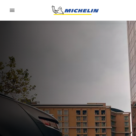
Go to page content
Go to page navigation