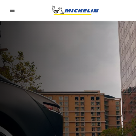
Go to page content
Go to page navigation