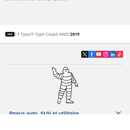
/
F Type
F-Type Coupé AWD
2019
Pneus auto, SUV et utilitaire
Pneus moto et scooter