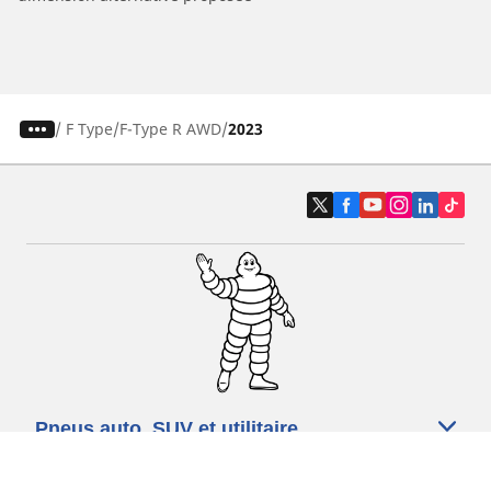
/
F Type
F-Type R AWD
2023
Pneus auto, SUV et utilitaire
Pneus moto et scooter