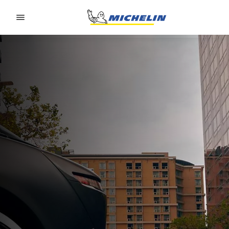
Go to page content
Go to page navigation