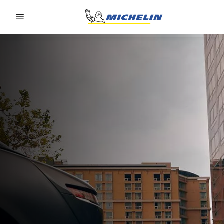
Go to page content
Go to page navigation