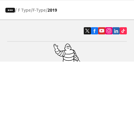
/
F Type
F-Type
2019
Pneus auto, SUV et utilitaire
Pneus moto et scooter
Pneus vélo