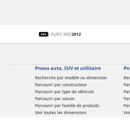
/
Es
ES 350
2012
Pneus auto, SUV et utilitaire
Pn
Recherche par modèle ou dimension
Re
Parcourir par constructeur
Par
Parcourir par type de véhicule
Par
Parcourir par saison
Par
Parcourir par famille de produits
Pa
Voir toutes les dimensions
Voi
Pneus voiture de collection
Pneus compétition / Motorsport