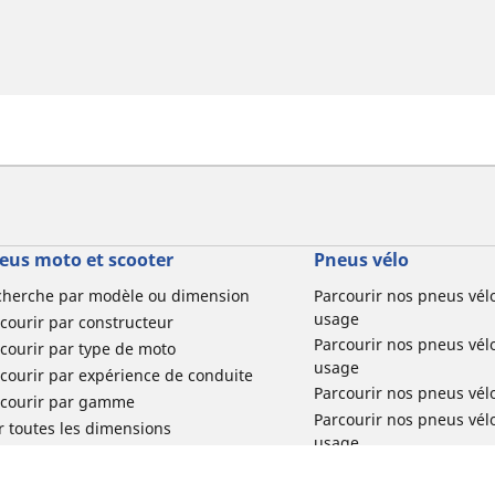
eus moto et scooter
Pneus vélo
cherche par modèle ou dimension
Parcourir nos pneus vél
usage
courir par constructeur
Parcourir nos pneus vél
courir par type de moto
usage
courir par expérience de conduite
Parcourir nos pneus vél
rcourir par gamme
Parcourir nos pneus vél
r toutes les dimensions
usage
Parcourir nos pneus vélo 
tourisme par usage