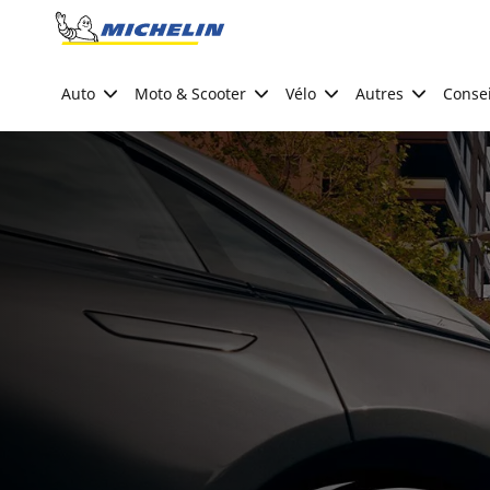
Go to page content
Go to page navigation
Auto
Moto & Scooter
Vélo
Autres
Consei