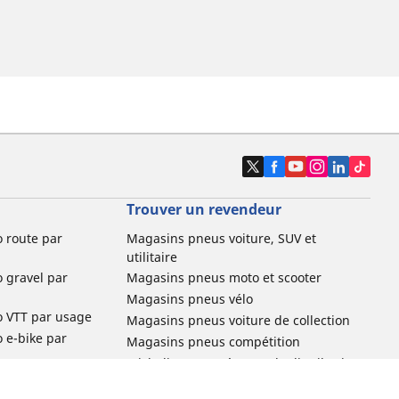
Trouver un revendeur
o route par
Magasins pneus voiture, SUV et
utilitaire
o gravel par
Magasins pneus moto et scooter
Magasins pneus vélo
o VTT par usage
Magasins pneus voiture de collection
o e-bike par
Magasins pneus compétition
Michelin et ses réseaux de distribution
ville et