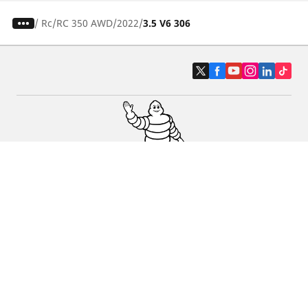
/
Rc
RC 350 AWD
2022
3.5 V6 306
Pneus auto, SUV et utilitaire
Pneus moto et scooter
Pneus vélo