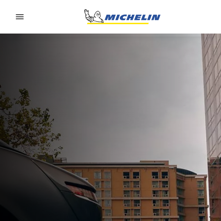
Go to page content
Go to page navigation