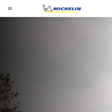
Go to page content
Go to page navigation