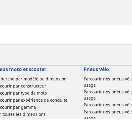
eus moto et scooter
Pneus vélo
cherche par modèle ou dimension
Parcourir nos pneus vél
usage
courir par constructeur
Parcourir nos pneus vél
courir par type de moto
usage
courir par expérience de conduite
Parcourir nos pneus vél
rcourir par gamme
Parcourir nos pneus vél
r toutes les dimensions
usage
Parcourir nos pneus vélo 
tourisme par usage