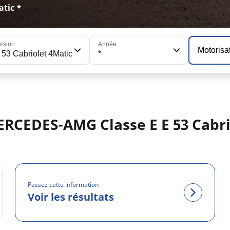
tic *
rsion
Année
Motorisa
 53 Cabriolet 4Matic
*
ERCEDES-AMG Classe E E 53 Cabri
Passez cette information
Voir les résultats