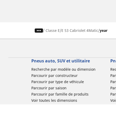
/
Classe E
E 53 Cabriolet 4Matic
year
Pneus auto, SUV et utilitaire
Pn
Recherche par modèle ou dimension
Re
Parcourir par constructeur
Par
Parcourir par type de véhicule
Par
Parcourir par saison
Par
Parcourir par famille de produits
Pa
Voir toutes les dimensions
Voi
Pneus voiture de collection
Pneus compétition / Motorsport