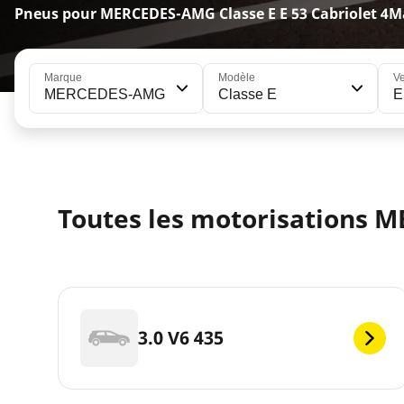
Pneus pour MERCEDES-AMG Classe E E 53 Cabriolet 4Ma
Marque
Modèle
Ve
MERCEDES-AMG
Classe E
E
Toutes les motorisations M
3.0 V6 435