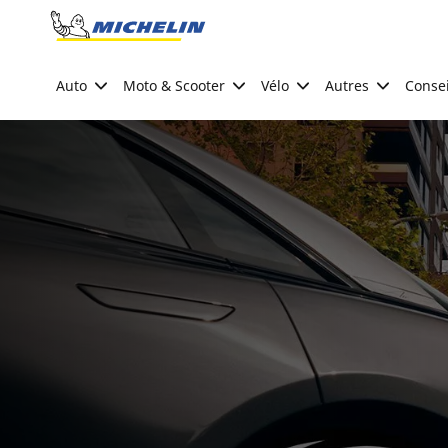
Go to page content
Go to page navigation
Auto
Moto & Scooter
Vélo
Autres
Consei