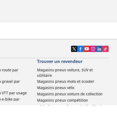
Trouver un revendeur
o route par
Magasins pneus voiture, SUV et
utilitaire
o gravel par
Magasins pneus moto et scooter
Magasins pneus vélo
o VTT par usage
Magasins pneus voiture de collection
o e-bike par
Magasins pneus compétition
Michelin et ses réseaux de distribution
ville et