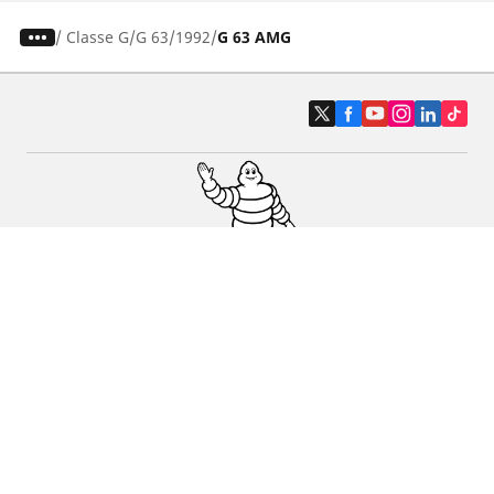
/
Classe G
G 63
1992
G 63 AMG
Pneus auto, SUV et utilitaire
Pneus moto et scooter
Pneus vélo