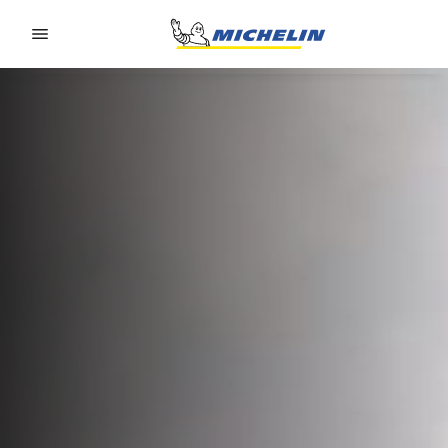
Go to page content
Go to page navigation