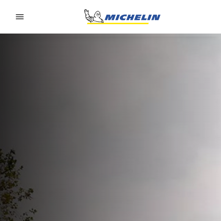
Go to page content
Go to page navigation