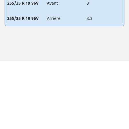
255/35 R 19 96V
Avant
3
255/35 R 19 96V
Arrière
3.3
Mentions légales
Les indices de charge et/ou de vitesse affichés peuvent être
légèrement différents de la dimension d'origine spécifiée sur
l'étiquette du véhicule. En tant que professionnel qualifié,
votre revendeur de pneus sera en mesure de :
1. Vous informer si l'indice de charge et/ou de vitesse des
pneus de remplacement est différent de celui des pneus
d'origine.
2. Déterminer si la pression du pneu devrait être adaptée à la