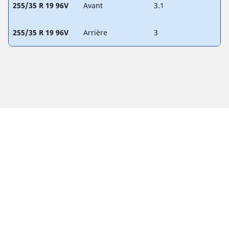
255/35 R 19 96V
Avant
3.1
255/35 R 19 96V
Arrière
3
Mentions légales
Les indices de charge et/ou de vitesse affichés peuvent être
légèrement différents de la dimension d'origine spécifiée sur
l'étiquette du véhicule. En tant que professionnel qualifié,
votre revendeur de pneus sera en mesure de :
1. Vous informer si l'indice de charge et/ou de vitesse des
pneus de remplacement est différent de celui des pneus
d'origine.
2. Déterminer si la pression du pneu devrait être adaptée à la