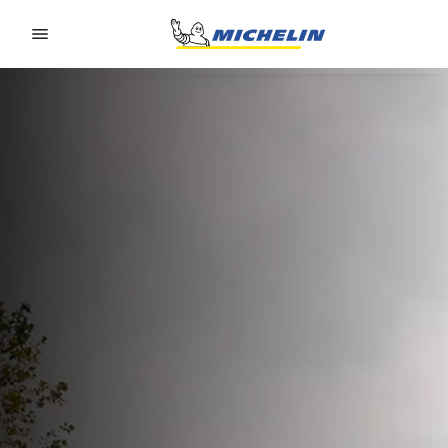
Go to page content
Go to page navigation