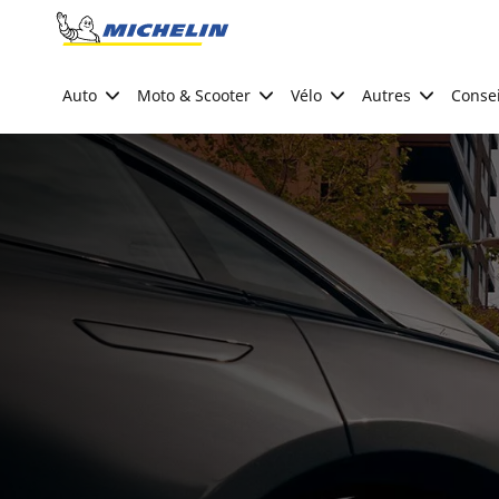
Go to page content
Go to page navigation
Auto
Moto & Scooter
Vélo
Autres
Consei