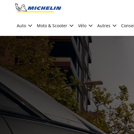
Go to page content
Go to page navigation
Auto
Moto & Scooter
Vélo
Autres
Consei