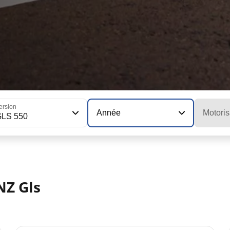
ersion
Année
Motoris
GLS 550
Z Gls