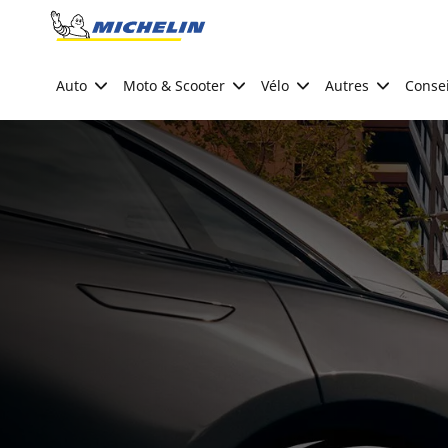
Go to page content
Go to page navigation
Auto
Moto & Scooter
Vélo
Autres
Consei