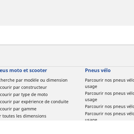
eus moto et scooter
Pneus vélo
cherche par modèle ou dimension
Parcourir nos pneus vél
usage
courir par constructeur
Parcourir nos pneus vél
courir par type de moto
usage
courir par expérience de conduite
Parcourir nos pneus vél
rcourir par gamme
Parcourir nos pneus vél
r toutes les dimensions
usage
Parcourir nos pneus vélo 
tourisme par usage