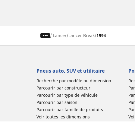
/
Lancer
Lancer Break
1994
Pneus auto, SUV et utilitaire
Pn
Recherche par modèle ou dimension
Re
Parcourir par constructeur
Par
Parcourir par type de véhicule
Par
Parcourir par saison
Par
Parcourir par famille de produits
Pa
Voir toutes les dimensions
Voi
Pneus voiture de collection
Pneus compétition / Motorsport