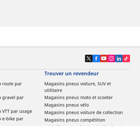
Trouver un revendeur
o route par
Magasins pneus voiture, SUV et
utilitaire
o gravel par
Magasins pneus moto et scooter
Magasins pneus vélo
o VTT par usage
Magasins pneus voiture de collection
o e-bike par
Magasins pneus compétition
Michelin et ses réseaux de distribution
ville et